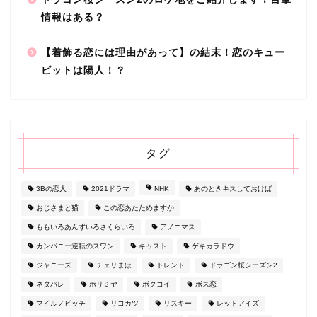
情報はある？
【着飾る恋には理由があって】の結末！恋のキュー
ピットは陽人！？
タグ
3Bの恋人
2021ドラマ
NHK
あのときキスしておけば
おじさまと猫
この恋あたためますか
ももいろあんずいろさくらいろ
アノニマス
カンパニー逆転のスワン
キャスト
ゲキカラドウ
ジャニーズ
チェリまほ
トレンド
ドラゴン桜シーズン2
ネタバレ
ホリミヤ
ボクコイ
ボス恋
マイルノビッチ
リコカツ
リスキー
レッドアイズ