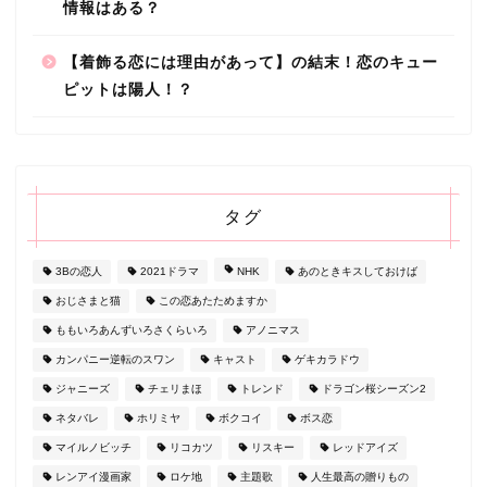
情報はある？
【着飾る恋には理由があって】の結末！恋のキュー
ピットは陽人！？
タグ
3Bの恋人
2021ドラマ
NHK
あのときキスしておけば
おじさまと猫
この恋あたためますか
ももいろあんずいろさくらいろ
アノニマス
カンパニー逆転のスワン
キャスト
ゲキカラドウ
ジャニーズ
チェリまほ
トレンド
ドラゴン桜シーズン2
ネタバレ
ホリミヤ
ボクコイ
ボス恋
マイルノビッチ
リコカツ
リスキー
レッドアイズ
レンアイ漫画家
ロケ地
主題歌
人生最高の贈りもの