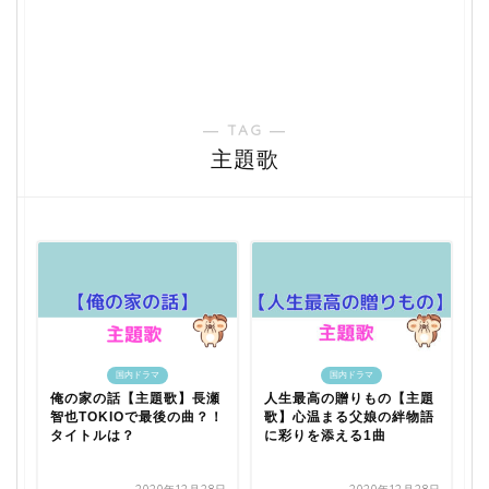
― TAG ―
主題歌
国内ドラマ
国内ドラマ
俺の家の話【主題歌】長瀬
人生最高の贈りもの【主題
智也TOKIOで最後の曲？！
歌】心温まる父娘の絆物語
タイトルは？
に彩りを添える1曲