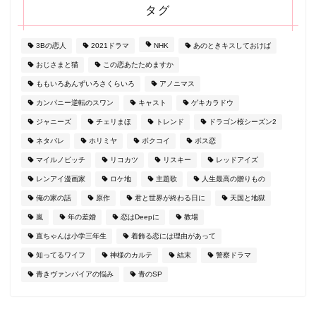
タグ
3Bの恋人
2021ドラマ
NHK
あのときキスしておけば
おじさまと猫
この恋あたためますか
ももいろあんずいろさくらいろ
アノニマス
カンパニー逆転のスワン
キャスト
ゲキカラドウ
ジャニーズ
チェリまほ
トレンド
ドラゴン桜シーズン2
ネタバレ
ホリミヤ
ボクコイ
ボス恋
マイルノビッチ
リコカツ
リスキー
レッドアイズ
レンアイ漫画家
ロケ地
主題歌
人生最高の贈りもの
俺の家の話
原作
君と世界が終わる日に
天国と地獄
嵐
年の差婚
恋はDeepに
教場
直ちゃんは小学三年生
着飾る恋には理由があって
知ってるワイフ
神様のカルテ
結末
警察ドラマ
青きヴァンパイアの悩み
青のSP