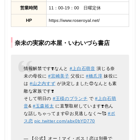
営業時間
11：00-19：00 日曜定休
HP
https://www.roseroyal.net/
奈未の実家の本屋・いわいづら書店
情報解禁です❣️なんと
#上白石萌音
演じる奈
未の母役に
#宮崎美子
父役に
#橋爪淳
妹役に
は
#山之内すず
が決定しました😍なんとも素
敵な家族です❣️
そして明日の
#王様のブランチ
で
#上白石萌
音
&
#玉森裕太
に直撃取材しています❣️色ん
な話しちゃってます🤭お見逃しなく〜🥰
#ボ
ス恋
pic.twitter.com/abx0bYD770
— 【公式】オー！マイ・ボス！恋は別冊で