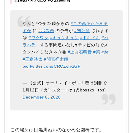
なんと‼️今夜22時からの
#この恋あたためま
すか
に
#ボス恋
の予告が
#初公開
されます
😍
#ワクワク
#キュンキュン
#ドキドキ
#ハ
ラハラ
する事間違いなし❣️テレビの前でス
タンバイしなきゃ📺🤗
#上白石萌音
#菜々緒
#玉森裕太
#間宮祥太朗
pic.twitter.com/CRCZcIvzGF
— 【公式】オー！マイ・ボス！恋は別冊で
1月12日（火）スタート❣️ (@bosskoi_tbs)
December 8, 2020
この場所は目黒川沿いのなかめ公園橋です。