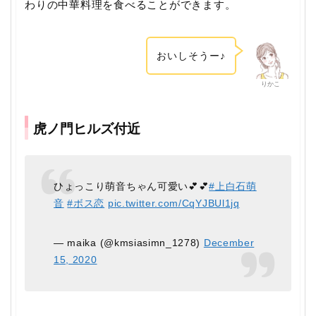
わりの中華料理を食べることができます。
おいしそうー♪
りかこ
虎ノ門ヒルズ付近
ひょっこり萌音ちゃん可愛い💕💕
#上白石萌
音
#ボス恋
pic.twitter.com/CqYJBUl1jq
— maika (@kmsiasimn_1278)
December
15, 2020