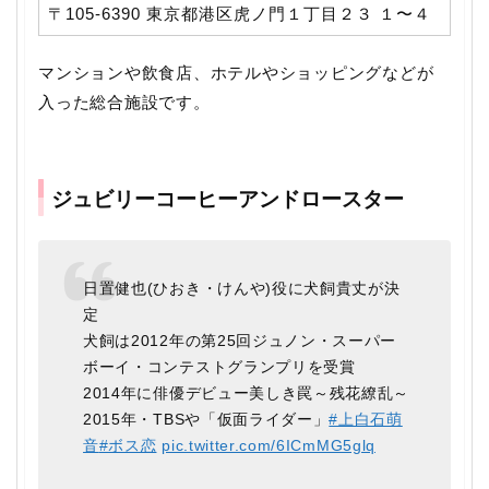
〒105-6390 東京都港区虎ノ門１丁目２３ １〜４
マンションや飲食店、ホテルやショッピングなどが
入った総合施設です。
ジュビリーコーヒーアンドロースター
日置健也(ひおき・けんや)役に犬飼貴丈が決
定
犬飼は2012年の第25回ジュノン・スーパー
ボーイ・コンテストグランプリを受賞
2014年に俳優デビュー美しき罠～残花繚乱～
2015年・TBSや「仮面ライダー」
#上白石萌
音
#ボス恋
pic.twitter.com/6ICmMG5glq