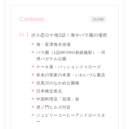
Contents
CLOSE
ボス恋ロケ地1話！海やバラ園の場所
海・富津海水浴場
バラ園（1話MIYAVI表紙撮影）・河
津バガテル公園
ケーキ屋・パッションドゥローズ
奈未の実家の本屋・いわいづら書店
目黒川のなかめ公園橋
日本橋交差点
中国料理店「花壇」前
虎ノ門ヒルズ付近
ジュビリーコーヒーアンドロースタ
ー