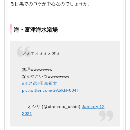
る目黒でのロケが中心なのでしょうか。
海・富津海水浴場
フォオォォォォオォ
無理wwwwwww
なんやこいつwwwwwww
#ボス恋
#玉森裕太
pic.twitter.com/GA6KkF004H
— オシリ (@otamano_oshiri)
January 12,
2021