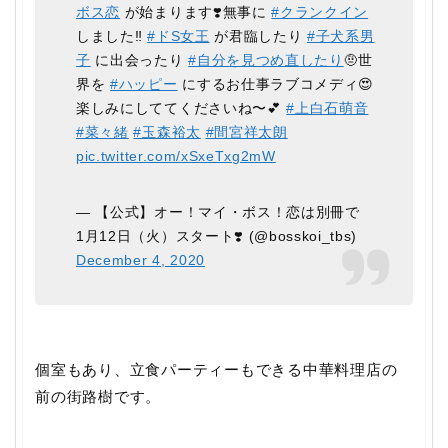
ボス恋
が始まります❣️無事に
#クランクイン
しました‼️
#ドS女王
が君臨したり
#子犬系男
子
に出会ったり
#自分を見つめ直したり
🤨世
界を
#ハッピー
にするお仕事ラブコメディ😍
楽しみにしててくださいね〜💕
#上白石萌音
#菜々緒
#玉森裕太
#間宮祥太朗
pic.twitter.com/xSxeTxg2mW
— 【公式】オー！マイ・ボス！恋は別冊で
1月12日（火）スタート❣️ (@bosskoi_tbs)
December 4, 2020
個室もあり、立食パーティーもできる中華料理店の
前の街路樹です。